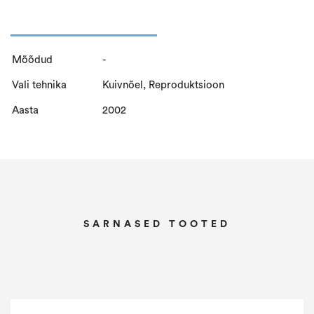
k
a
h
Mõõdud
-
e
Vali tehnika
Kuivnõel, Reproduktsioon
k
i
Aasta
2002
r
i
k
u
v
SARNASED TOOTED
a
h
e
l
k