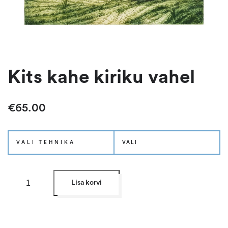
Kits kahe kiriku vahel
€
65.00
VALI TEHNIKA
K
Lisa korvi
i
t
s