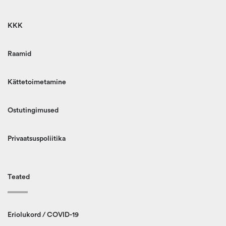
KKK
Raamid
Kättetoimetamine
Ostutingimused
Privaatsuspoliitika
Teated
Eriolukord / COVID-19