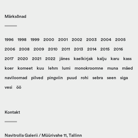
Märksõnad
1996
1998
1999
2000
2001
2002
2003
2004
2005
2006
2008
2009
2010
2011
2013
2014
2015
2016
2017
2020
2021
2022
jänes
kaelkirjak
kalju
karu
kass
koer
komeet
kuu
lehm
lumi
monokroomne
muna
mäed
naviloomad
pilved
pingviin
puud
rohi
sebra
seen
siga
vesi
öö
Kontakt
Navitrolla Galerii / Müürivahe 11, Tallinn